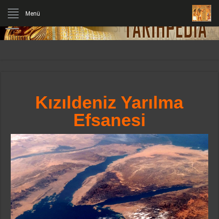
Menü
Kızıldeniz Yarılma
Efsanesi