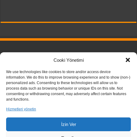
Pricing Plans
Cooki Yönetimi
Download
Privacy Policy
We use technologies like cookies to store and/or access device
information. We do this to improve browsing experience and to show (non-)
personalized ads. Consenting to these technologies will allow us to
process data such as browsing behavior or unique IDs on this site. Not
consenting or withdrawing consent, may adversely affect certain features
and functions.
Hizmetleri yönetin
İzin Ver
TarihPedia - 2026