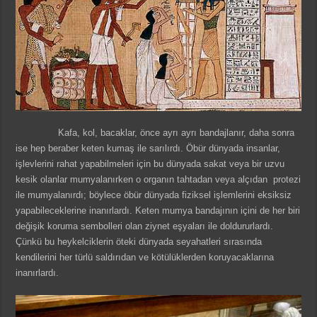
Kafa, kol, bacaklar, önce ayrı ayrı bandajlanır, daha sonra
ise hep beraber keten kumaş ile sarılırdı. Öbür dünyada insanlar,
işlevlerini rahat yapabilmeleri için bu dünyada sakat veya bir uzvu
kesik olanlar mumyalanırken o organın tahtadan veya alçıdan protezi
ile mumyalanırdı; böylece öbür dünyada fiziksel işlemlerini eksiksiz
yapabileceklerine inanırlardı. Keten mumya bandajının içini de her biri
değişik koruma sembolleri olan ziynet eşyaları ile doldururlardı.
Çünkü bu heykelciklerin öteki dünyada seyahatleri sırasında
kendilerini her türlü saldırıdan ve kötülüklerden koruyacaklarına
inanırlardı.