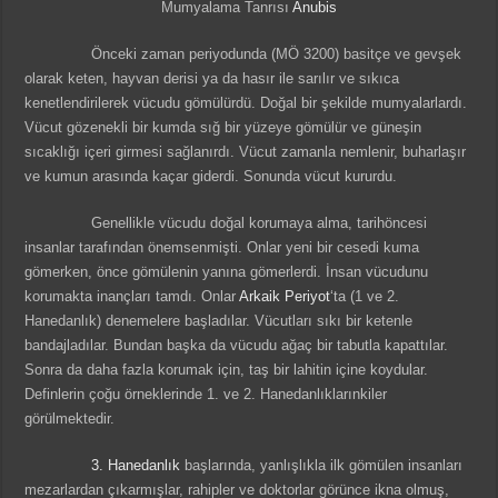
Mumyalama Tanrısı
Anubis
Önceki zaman periyodunda (MÖ 3200) basitçe ve gevşek
olarak keten, hayvan derisi ya da hasır ile sarılır ve sıkıca
kenetlendirilerek vücudu gömülürdü. Doğal bir şekilde mumyalarlardı.
Vücut gözenekli bir kumda sığ bir yüzeye gömülür ve güneşin
sıcaklığı içeri girmesi sağlanırdı. Vücut zamanla nemlenir, buharlaşır
ve kumun arasında kaçar giderdi. Sonunda vücut kururdu.
Genellikle vücudu doğal korumaya alma, tarihöncesi
insanlar tarafından önemsenmişti. Onlar yeni bir cesedi kuma
gömerken, önce gömülenin yanına gömerlerdi. İnsan vücudunu
korumakta inançları tamdı. Onlar
Arkaik Periyot
‘ta (1 ve 2.
Hanedanlık) denemelere başladılar. Vücutları sıkı bir ketenle
bandajladılar. Bundan başka da vücudu ağaç bir tabutla kapattılar.
Sonra da daha fazla korumak için, taş bir lahitin içine koydular.
Definlerin çoğu örneklerinde 1. ve 2. Hanedanlıklarınkiler
görülmektedir.
3. Hanedanlık
başlarında, yanlışlıkla ilk gömülen insanları
mezarlardan çıkarmışlar, rahipler ve doktorlar görünce ikna olmuş,