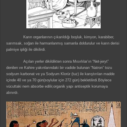
Karın organlarının çıkarıldığı boşluk, kimyon, karabiber,
sarımsak, soğan ile harmanlanmış samanla doldurulur ve karın derisi
palmiye ipliği ile dikilirdi.
Açılan yerler dikildikten sonra Mısırlılar’ın “Net-jeryt”
denilen ve Kahire yakınlarındaki bir vadide bulunan “Natron” tozu
sodyum karbonat ve ya Sodyum Klorür (tuz) ile karıştırılan madde
içinde 40 ve ya 70 gün(soylular için 272 gün) bekletilirdi.Böylece
vücuttaki nem absorbe edilir,organik yapı antiseptik korumaya
alınırdı.