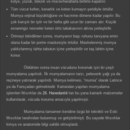
kolye, yüzük, bilezik ve mücevheratlarla birlikte kapatılır.
Tüm vücut kefen, kenarlık ve keten kumaşın şeridiyle örtülür.
Mumya orijinal büyüklüğüne ve hacmine dönene kadar yapılır. Bu
çok karışık bir iştir ve bir hafta gibi uzun bir zamanı alır. Küçük
esrarengiz nesneler keten örtü tabakasının altına yerleştirilir.
Örtmeyi bitirdikten sonra, mumyanın başı ruhunu tanıyana emin
olana kadar bir portre maskesiyle örtülür. Maskelenmiş mumya
yaldızlanmış tahta tabutun içine yerleştirilir ve taş lahtin içine
konur.
Öldükten sonra insan vücudunu korumak için iki çeşit
mumyalama yapılırdı. İlk mumyalamanın tarzı, pelesenk yağı ya da
reçineye yatırarak yapılırdı. Mumya kelimesi, “mumia” olarak Latince
ya da Farsçadan gelmektedir. Katrandan yapılan mumyalama
işlemleri Mısırlılar da
26. Hanedanlık
’tan bu yana katranlı malzemeler
kullanılarak, vücudu koruma amacıyla yapılmıştı.
Mumyalama tamamen kendine özgü bir teknikti ve Eski
Mısırlılar tarafından bulunmuş ve geliştirilmişti. Bu sayede Mısırlılar
kimya ve anatomide bilgi sahibi olmuşlardı.