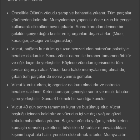
Öncelikle Ölünün vücudu şarap ve baharatla yıkanır. Tüm parçalar
çürümeden kaldırılır. Mumyalamayı yapan ilk önce uzun bir çengel
kullanarak dikkatlice beyni çıkartır. Sonra karından derince bir
şekilde içeriye doğru kesilir ve iç organları dışarı alırlar. (Mide,
karaciğer, akciğer ve bağırsaklar).
Vücut, sağlam kurutulmuş tuzun benzeri olan natron’un paketiyle
beraber doldurulur. Sonra vücut natron ile beraber tamamen örtülür
ve eğik biçimde yerleştirilir. Böylece vücudun içerisindeki tüm
sıvılar dışarıya akar. Vücut kuru halde mumyalanmış olmalıdır,
çıkan tüm parçalar da sonra yanına gömülür.
Vücut kurutulurken, iç organlar da kuru olmalıdır ve natronla
beraber saklanır. Keten kumaşın şeridiyle sarılır ve minik tabutun
içine yerleştirilir. Sonra 4 bölmeli bir sandığa konulur.
Vücut 40 gün sonra tamamen kurur ve büzülmüş olur. Vücut
boşluğu içinden kaldırılır ve vücudun içi ve dışı yağ ve güzel
kokulu baharatlarla yıkanır. Başı ve vücudu yağın içindeki keten
kumaşla sımsıkı paketlenir, böylelikle Mısırlılar mumyaladıkları
kişinin hayattaki halini yeniden elde etmek isterler. Mumya altın