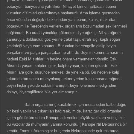
potasyum banyosuna yatırılırdı. Nihayet birinci haftadan itibaren
vücudun cisimleri çıkartılmaya başlanırdı. Ama işleme geçmeden
önce vücudun değişik deliklerinden yani burun, kulak, makattan
potasyum ile Terebentin verilerek organların bozulmadan şekillenmesi
sağlanırdı. Bu arada yanaklar çökmesin diye ağız içi
Nil
yatağının
çamuruyla doldurulur, göz yerine çakıl taşı, etrafı alçı kaplı soğan
çekirdeği veya cam konurdu. Burundan bir çengelle girilip beyin
parçalanır ve parça parça çıkarılıp atılırdı. Beynin korunmamasının
nedeni Eski Mısırlılar’ ın beyine önem vermemelerindendir: Eski
Mısır’da yaşam kalpten girer, kalpte yaşar, kalpten çıkardı. Eski
Mısırlılara göre, düşünce merkezi de yine kalpti. Bu nedenle kalp
çıkarıldıktan sonra mumyalanıp tekrar yerine konulmasına rağmen,
beyin hiçbir şekilde saklanmamıştır, beyin önemsenmediğinden
dolayı, hiyerogliflerde bile yer almamıştır.
Batın organlarını çıkarabilmek için mesaneden kalbe doğru
bir kesi yapılır ve çıkartılan bağırsak, mide, karaciğer gibi organlar
işlem gördükten sonra Kanope adı verilen büyük vazolara yerleştirilir,
bu vazolar da mumyanın yanına konurdu. ( Kanope Nil Deltası’nda bir
kenttir. Fransız Arkeologlar bu şehrin Nekropolünde çok miktarda