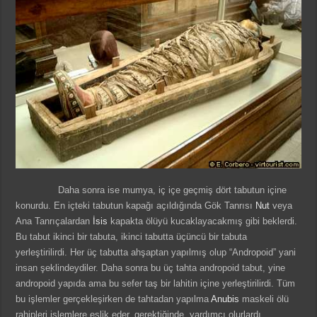
Daha sonra ise mumya, iç içe geçmiş dört tabutun içine
konurdu. En içteki tabutun kapağı açıldığında Gök Tanrısı
Nut
veya
Ana Tanrıçalardan
İsis
kapakta ölüyü kucaklayacakmış gibi beklerdi.
Bu tabut ikinci bir tabuta, ikinci tabutta üçüncü bir tabuta
yerleştirilirdi. Her üç tabutta ahşaptan yapılmış olup “Andropoid” yani
insan şeklindeydiler. Daha sonra bu üç tahta andropoid tabut, yine
andropoid yapıda ama bu sefer taş bir lahitin içine yerleştirilirdi. Tüm
bu işlemler gerçekleşirken de tahtadan yapılma
Anubis
maskeli ölü
rahipleri işlemlere eşlik eder, gerektiğinde yardımcı olurlardı.