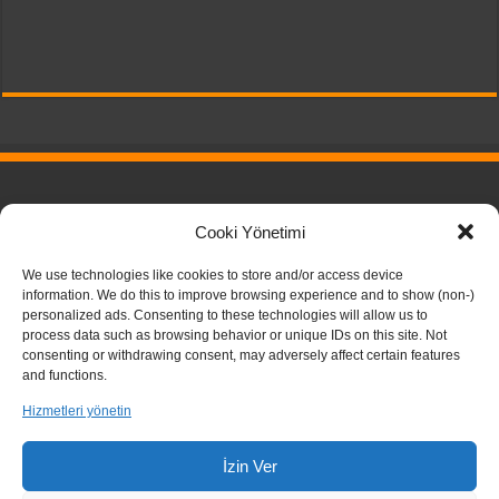
Pricing Plans
Cooki Yönetimi
Download
Privacy Policy
We use technologies like cookies to store and/or access device
information. We do this to improve browsing experience and to show (non-)
personalized ads. Consenting to these technologies will allow us to
process data such as browsing behavior or unique IDs on this site. Not
consenting or withdrawing consent, may adversely affect certain features
and functions.
Hizmetleri yönetin
İzin Ver
TarihPedia - 2026