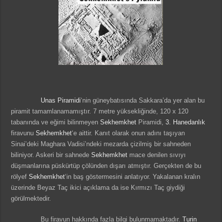
Unas Piramidi
‘nin güneybatısında Sakkara’da yer alan bu
piramit tamamlanamamıştır. 7 metre yüksekliğinde, 120 x 120
tabanında ve eğimi bilinmeyen
Sekhemkhet
Piramidi,
3. Hanedanlık
firavunu
Sekhemkhet
‘e aittir. Kanıt olarak onun adını taşıyan
Sinai’deki Maghara Vadisi’ndeki mezarda çizilmiş bir sahneden
biliniyor. Askeri bir sahnede
Sekhemkhet
mace denilen sıvıyı
düşmanlarına püskürtüp çölünden dışarı atmıştır. Gerçekten de bu
rölyef
Sekhemkhet
‘in baş göstermesini anlatıyor. Yakalanan kralın
üzerinde Beyaz Taç ikici açıklama da ise Kırmızı Taç giydiği
görülmektedir.
Bu firavun hakkında fazla bilgi bulunmamaktadır.
Turin