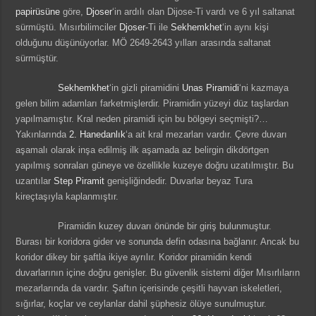
papirüsüne
göre,
Djoser
‘in ardılı olan Dijose-Ti vardı ve 6 yıl saltanat
sürmüştü. Mısırbilimciler
Djoser
-Ti ile
Sekhemkhet
‘in aynı kişi
olduğunu düşünüyorlar. MÖ 2649-2643 yılları arasında saltanat
sürmüştür.
Sekhemkhet
‘in gizli piramidini
Unas Piramidi
‘ni kazmaya
gelen bilim adamları farketmişlerdir. Piramidin yüzeyi düz taşlardan
yapılmamıştır. Kral neden piramidi için bu bölgeyi seçmişti?…
Yakınlarında
2. Hanedanlık
‘a ait kral mezarları vardır. Çevre duvarı
aşamalı olarak inşa edilmiş ilk aşamada az belirgin dikdörtgen
yapılmış sonraları güneye ve özellikle kuzeye doğru uzatılmıştır. Bu
uzantılar
Step Piramit
genişliğindedir. Duvarlar beyaz Tura
kireçtaşıyla kaplanmıştır.
Piramidin kuzey duvarı önünde bir giriş bulunmuştur.
Burası bir koridora gider ve sonunda defin odasına bağlanır. Ancak bu
koridor dikey bir şaftla ikiye ayrılır. Koridor piramidin kendi
duvarlarının içine doğru genişler. Bu güvenlik sistemi diğer Mısırlıların
mezarlarında da vardır. Şaftın içerisinde çeşitli hayvan iskeletleri,
sığırlar, koçlar ve ceylanlar dahil şüphesiz ölüye sunulmuştur.