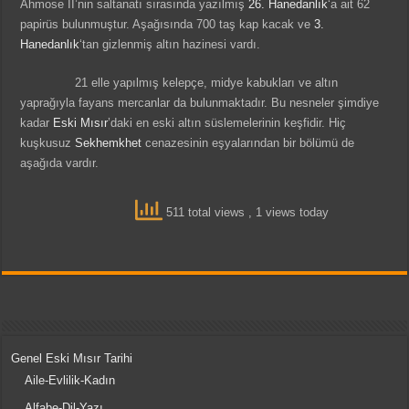
Ahmose II’nin saltanatı sırasında yazılmış
26. Hanedanlık
‘a ait 62
papirüs bulunmuştur. Aşağısında 700 taş kap kacak ve
3.
Hanedanlık
‘tan gizlenmiş altın hazinesi vardı.
21 elle yapılmış kelepçe, midye kabukları ve altın
yaprağıyla fayans mercanlar da bulunmaktadır. Bu nesneler şimdiye
kadar
Eski Mısır
’daki en eski altın süslemelerinin keşfidir. Hiç
kuşkusuz
Sekhemkhet
cenazesinin eşyalarından bir bölümü de
aşağıda vardır.
511 total views
, 1 views today
Genel Eski Mısır Tarihi
Aile-Evlilik-Kadın
Alfabe-Dil-Yazı