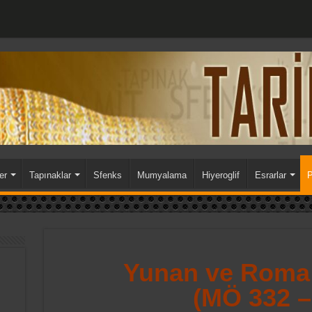
ers Periyodu
2.Pers Periyodu
er
Tapınaklar
Sfenks
Mumyalama
Hiyeroglif
Esrarlar
P
Yunan ve Roma
(MÖ 332 –