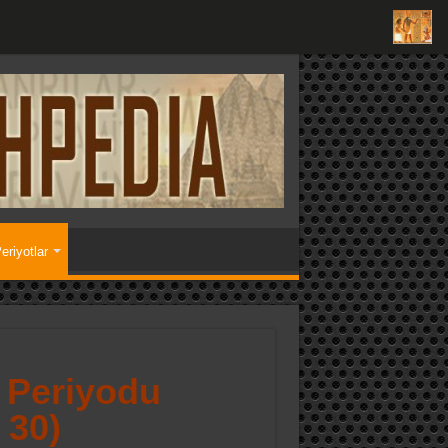
eriyotlar
 Periyodu
 30)