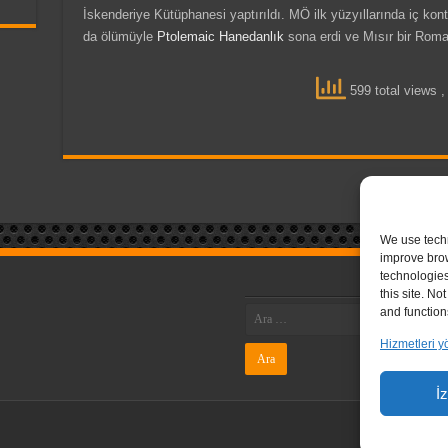
İskenderiye Kütüphanesi yaptırıldı. MÖ ilk yüzyıllarında iç kon
da ölümüyle
Ptolemaic Hanedanlık
sona erdi ve Mısır bir Roma
599 total views
,
We use techn
improve bro
technologies
this site. N
and function
Hizmetleri y
İ