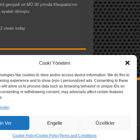
trol gevşedi ve MÖ 30 yılında Kleopatra’nın
 eyaleti olmuştu.
 2 views today
Cooki Yönetimi
ologies like cookies to store and/or access device information. We do this to
wsing experience and to show (non-) personalized ads. Consenting to these
 will allow us to process data such as browsing behavior or unique IDs on
ot consenting or withdrawing consent, may adversely affect certain features
s.
önetin
zin Ver
Engelle
Özellikler
Cookie Policy
Cookie Policy
Terms and Conditions