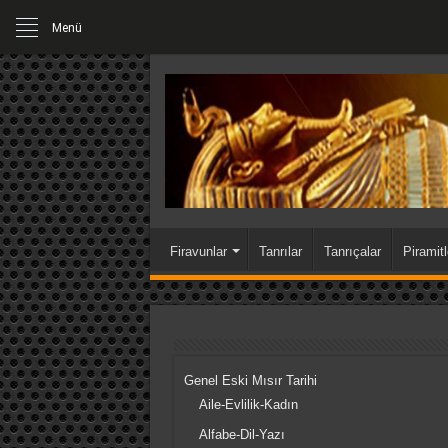
Menü
Firavunlar
1.P
ÇARŞAMBA , 5 AĞUSTOS 2026
Firavunlar
Tanrılar
Tanrıçalar
Piramitl
Genel Eski Mısır Tarihi
Aile-Evlilik-Kadın
Alfabe-Dil-Yazı