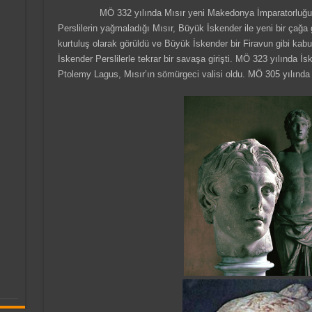
MÖ 332 yılında Mısır yeni Makedonya İmparatorluğu’nun
Perslilerin yağmaladığı Mısır, Büyük İskender ile yeni bir çağa gi
kurtuluş olarak görüldü ve Büyük İskender bir Firavun gibi ka
İskender Perslilerle tekrar bir savaşa girişti. MÖ 323 yılında İs
Ptolemy Lagus, Mısır’ın sömürgeci valisi oldu. MÖ 305 yılınd