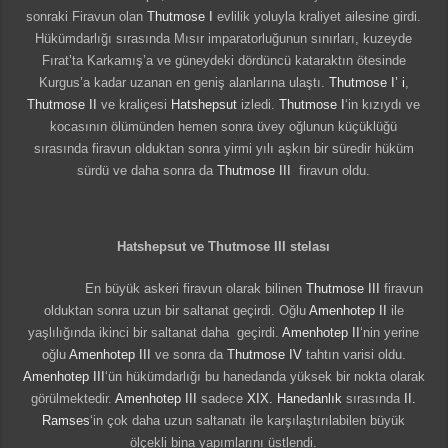
sonraki Firavun olan
Thutmose I
evlilik yoluyla kraliyet ailesine girdi.
Hükümdarlığı sırasında Mısır imparatorluğunun sınırları, kuzeyde
Fırat’ta Karkamış’a ve güneydeki dördüncü kataraktın ötesinde
Kurgus’a kadar uzanan en geniş alanlarına ulaştı.
Thutmose I’ i
,
Thutmose II
ve kraliçesi
Hatshepsut
izledi.
Thutmose I
‘in kızıydı ve
kocasının ölümünden hemen sonra üvey oğlunun küçüklüğü
sırasında firavun olduktan sonra yirmi yılı aşkın bir süredir hüküm
sürdü ve daha sonra da
Thutmose III
firavun oldu.
Hatshepsut ve Thutmose III stelası
En büyük askeri firavun olarak bilinen
Thutmose III
firavun
olduktan sonra uzun bir saltanat geçirdi. Oğlu
Amenhotep II
ile
yaşlılığında ikinci bir saltanat daha geçirdi.
Amenhotep II
‘nin yerine
oğlu
Amenhotep III
ve sonra da
Thutmose IV
tahtın varisi oldu.
Amenhotep III
‘ün hükümdarlığı bu hanedanda yüksek bir nokta olarak
görülmektedir.
Amenhotep III
sadece
XIX. Hanedanlık
sırasında
II.
Ramses
‘in çok daha uzun saltanatı ile karşılaştırılabilen büyük
ölçekli bina yapımlarını üstlendi.