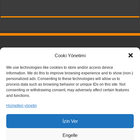
Pricing Plans
Cooki Yönetimi
Download
Privacy Policy
We use technologies like cookies to store and/or access device
information. We do this to improve browsing experience and to show (non-)
personalized ads. Consenting to these technologies will allow us to
process data such as browsing behavior or unique IDs on this site. Not
consenting or withdrawing consent, may adversely affect certain features
and functions.
Hizmetleri yönetin
İzin Ver
TarihPedia - 2026
Engelle