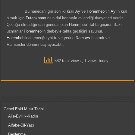
Bu hanedanlığın son iki kralı
Ay
ve
Horemheb
‘tir.
Ay
‘ın kral
olmak için
Tutankhamun
‘un dul karısıyla evlendiği rivayetleri vardır.
Çocuğu olmadığından generali olan
Horemheb
‘i tahta geçirdi. Bazı
uzmanlar
Horemheb
‘in darbeyle tahta geçtiğini savunur.
Horemheb
‘inde çocuğu yoktu ve yerine
Ramses I
‘i atadı ve
Ramsesler dönemi başlayacaktı.
582 total views
, 1 views today
Genel Eski Mısır Tarihi
Aile-Evlilik-Kadın
Alfabe-Dil-Yazı
Beslenme