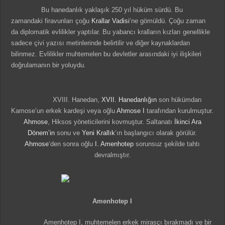
Bu hanedanlık yaklaşık 250 yıl hüküm sürdü. Bu
zamandaki firavunları çoğu
Krallar Vadisi
‘ne gömüldü. Çoğu zaman
da diplomatik evlilikler yaptılar. Bu yabancı kralların kızları genellikle
sadece çivi yazısı metinlerinde belirtilir ve diğer kaynaklardan
bilinmez. Evlilikler muhtemelen bu devletler arasındaki iyi ilişkileri
doğrulamanın bir yoluydu.
XVIII. Hanedan,
XVII. Hanedanlığın
son hükümdarı
Kamose’un erkek kardeşi veya oğlu
Ahmose I
tarafından kurulmuştur.
Ahmose
, Hiksos yöneticilerini kovmuştur. Saltanatı
İkinci Ara
Dönem’in
sonu ve
Yeni Krallık
‘ın başlangıcı olarak görülür.
Ahmose
‘den sonra oğlu
I. Amenhotep
sorunsuz şekilde tahtı
devralmıştır.
Amenhotep I
Amenhotep I, muhtemelen erkek mirasçı bırakmadı ve bir