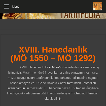
Menü
XVIII. Hanedanlık
(MÖ 1550 – MÖ 1292)
XVIII. Hanedanlık
Eski Mısır
’ın hanedanları arasında en iyi
bilinenidir. Mısır’ın en ünlü firavunlarına sahip olmasının yanı sıra
mezar soyguncuları tarafından iki kez rahatsız edilmesine rağmen
başarılamayan ve 1922’de Howard Carter tarafından keşfedilen
Tutankhamun
‘un mezarıdır. Bu hanedan bazen Thutmosis (İngilizce:
Thoth çocuk) adı verilen dört firavun nedeniyle Thutmosid Hanedanı
olarak bilinir.