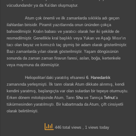
vücudundandır ya da Ka’dan oluşmuştur.
Atum çok önemli ve ilk zamanlarda sıklıkla adı geçen
ilahlardan birisidir. Piramit yazıtlarında onun ününden çokça
bahsedilmiştir. Kralın babası ve yaratıcı olarak her iki şekilde de
resmedilmiştir. Genellikle kral başlıklı veya Yukarı ve Aşağı Mısır’ın
tacı olan beyaz ve kırmızılı taç giymiş bir adam olarak gösterilmiştir.
Bazı zamanlarda yılan olarak gösterilmiştir. Yaşam döngüsünün
sonunda da zaman zaman firavun faresi, aslan, boğa, kertenkele
veya maymuna da dönmüştür.
Heliopolitan’daki yaratılış efsanesi
6. Hanedanlık
zamanında yerleşmişti. İlk tanrı olarak Atum dikkate alınmış, kendi
kendini yaratmış, başlangıçta var olan sulardan bir tepeye oturmuştu.
Erken dönem mitolojisinde Atum, Tanrı
Shu
ve Tanrıça
Tefnut
’a
tükürmesinden yaratılmıştı. Bir kabartmada da Atum, çift cinsiyetli
olarak belirtilmişti.
446 total views
, 1 views today