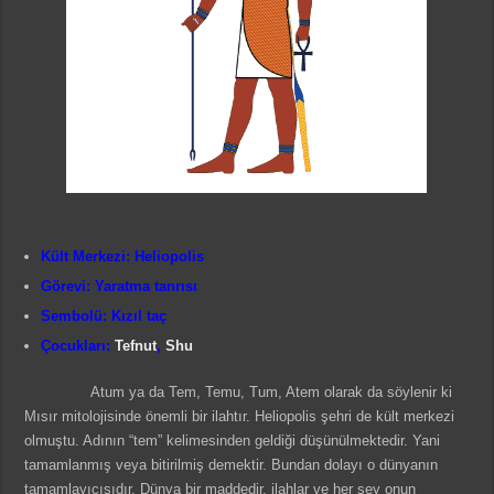
Kült Merkezi: Heliopolis
Görevi: Yaratma tanrısı
Sembolü: Kızıl taç
Çocukları:
Tefnut
,
Shu
Atum ya da Tem, Temu, Tum, Atem olarak da söylenir ki
Mısır mitolojisinde önemli bir ilahtır. Heliopolis şehri de kült merkezi
olmuştu. Adının “tem” kelimesinden geldiği düşünülmektedir. Yani
tamamlanmış veya bitirilmiş demektir. Bundan dolayı o dünyanın
tamamlayıcısıdır. Dünya bir maddedir, ilahlar ve her şey onun