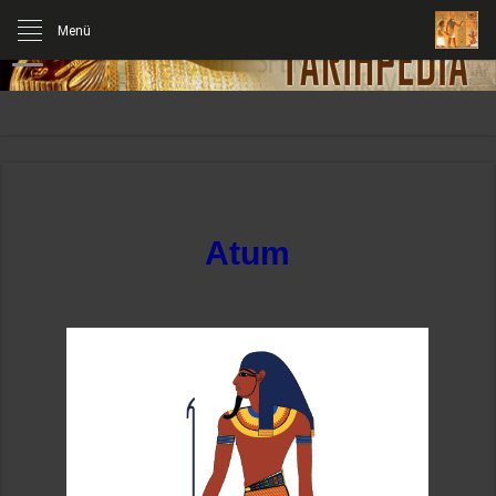
Menü
Atum