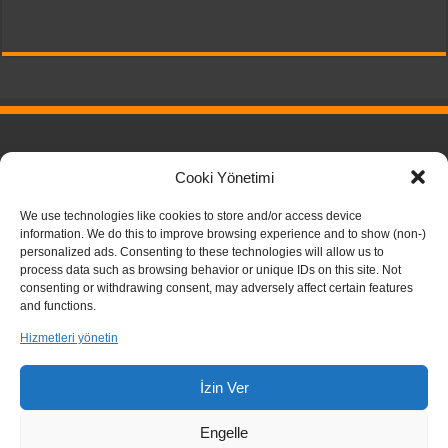
Pricing Plans
Cooki Yönetimi
Download
Privacy Policy
We use technologies like cookies to store and/or access device
information. We do this to improve browsing experience and to show (non-)
personalized ads. Consenting to these technologies will allow us to
process data such as browsing behavior or unique IDs on this site. Not
consenting or withdrawing consent, may adversely affect certain features
and functions.
Hizmetleri yönetin
İzin Ver
TarihPedia - 2026
Engelle