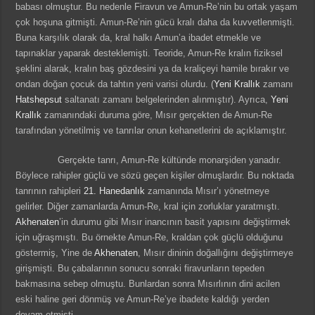
babası olmuştur. Bu nedenle Firavun ve Amun-Re’nin bu ortak yaşam
çok hoşuna gitmişti. Amun-Re’nin gücü kralı daha da kuvvetlenmişti.
Buna karşılık olarak da, kral halkı Amun’a ibadet etmekle ve
tapınaklar yaparak desteklemişti. Teoride, Amun-Re kralın fiziksel
şeklini alarak, kralın baş gözdesini ya da kraliçeyi hamile bırakır ve
ondan doğan çocuk da tahtın yeni varisi olurdu. (
Yeni Krallık
zamanı
Hatshepsut
saltanatı zamanı belgelerinden alınmıştır). Ayrıca,
Yeni
Krallık
zamanındaki duruma göre, Mısır gerçekten de Amun-Re
tarafından yönetilmiş ve tanrılar onun kehanetlerini de açıklamıştır.
Gerçekte tanrı, Amun-Re kültünde monarşiden yanadır.
Böylece rahipler güçlü ve sözü geçen kişiler olmuşlardır. Bu noktada
tanrının rahipleri
21. Hanedanlık
zamanında Mısır’ı yönetmeye
gelirler. Diğer zamanlarda Amun-Re, kral için zorluklar yaratmıştı.
Akhenaten
’in durumu gibi Mısır inancının basit yapısını değiştirmek
için uğraşmıştı. Bu örnekte Amun-Re, kraldan çok güçlü olduğunu
göstermiş, Yine de
Akhenaten
, Mısır dininin doğallığını değiştirmeye
girişmişti. Bu çabalarının sonucu sonraki firavunların tepeden
bakmasına sebep olmuştu. Bunlardan sonra Mısırlının dini acilen
eski haline geri dönmüş ve Amun-Re’ye ibadete kaldığı yerden
devam etmişti.