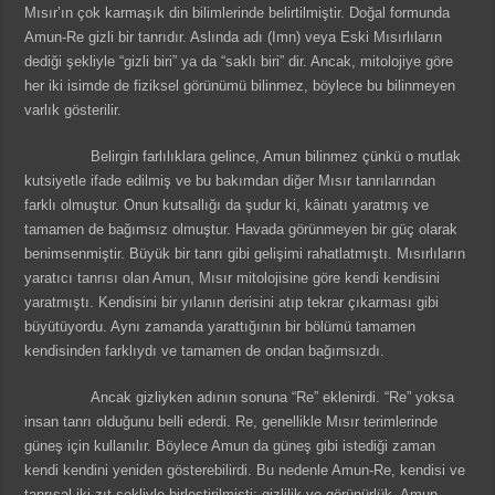
Mısır’ın çok karmaşık din bilimlerinde belirtilmiştir. Doğal formunda
Amun-Re gizli bir tanrıdır. Aslında adı (Imn) veya Eski Mısırlıların
dediği şekliyle “gizli biri” ya da “saklı biri” dir. Ancak, mitolojiye göre
her iki isimde de fiziksel görünümü bilinmez, böylece bu bilinmeyen
varlık gösterilir.
Belirgin farlılıklara gelince, Amun bilinmez çünkü o mutlak
kutsiyetle ifade edilmiş ve bu bakımdan diğer Mısır tanrılarından
farklı olmuştur. Onun kutsallığı da şudur ki, kâinatı yaratmış ve
tamamen de bağımsız olmuştur. Havada görünmeyen bir güç olarak
benimsenmiştir. Büyük bir tanrı gibi gelişimi rahatlatmıştı. Mısırlıların
yaratıcı tanrısı olan Amun, Mısır mitolojisine göre kendi kendisini
yaratmıştı. Kendisini bir yılanın derisini atıp tekrar çıkarması gibi
büyütüyordu. Aynı zamanda yarattığının bir bölümü tamamen
kendisinden farklıydı ve tamamen de ondan bağımsızdı.
Ancak gizliyken adının sonuna “Re” eklenirdi. “Re” yoksa
insan tanrı olduğunu belli ederdi. Re, genellikle Mısır terimlerinde
güneş için kullanılır. Böylece Amun da güneş gibi istediği zaman
kendi kendini yeniden gösterebilirdi. Bu nedenle Amun-Re, kendisi ve
tanrısal iki zıt şekliyle birleştirilmişti: gizlilik ve görünürlük. Amun,