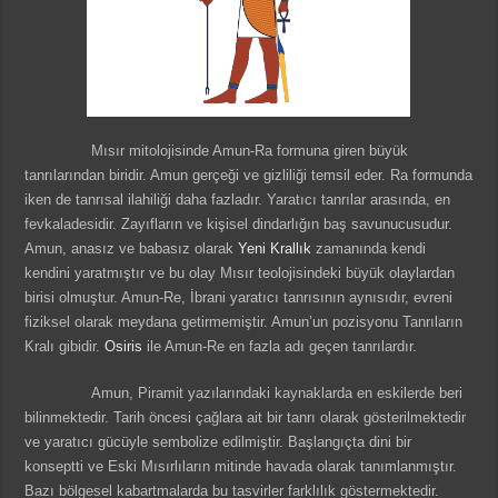
Mısır mitolojisinde Amun-Ra formuna giren büyük
tanrılarından biridir. Amun gerçeği ve gizliliği temsil eder. Ra formunda
iken de tanrısal ilahiliği daha fazladır. Yaratıcı tanrılar arasında, en
fevkaladesidir. Zayıfların ve kişisel dindarlığın baş savunucusudur.
Amun, anasız ve babasız olarak
Yeni Krallık
zamanında kendi
kendini yaratmıştır ve bu olay Mısır teolojisindeki büyük olaylardan
birisi olmuştur. Amun-Re, İbrani yaratıcı tanrısının aynısıdır, evreni
fiziksel olarak meydana getirmemiştir. Amun’un pozisyonu Tanrıların
Kralı gibidir.
Osiris
ile Amun-Re en fazla adı geçen tanrılardır.
Amun, Piramit yazılarındaki kaynaklarda en eskilerde beri
bilinmektedir. Tarih öncesi çağlara ait bir tanrı olarak gösterilmektedir
ve yaratıcı gücüyle sembolize edilmiştir. Başlangıçta dini bir
konseptti ve Eski Mısırlıların mitinde havada olarak tanımlanmıştır.
Bazı bölgesel kabartmalarda bu tasvirler farklılık göstermektedir.