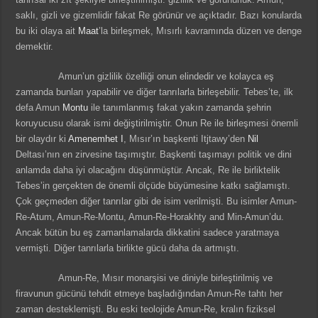
saklı, gizli ve gizemlidir fakat Re görünür ve açıktadır. Bazı konularda
bu iki olaya ait
Maat
’la birleşmek, Mısırlı kavramında düzen ve denge
demektir.
Amun’un gizlilik özelliği onun elindedir ve kolayca eş
zamanda bunları yapabilir ve diğer tanrılarla birleşebilir. Tebes’te, ilk
defa Amun
Montu
ile tanımlanmış fakat yakın zamanda şehrin
koruyucusu olarak ismi değiştirilmiştir. Onun Re ile birleşmesi önemli
bir olaydır ki
Amenemhet I
, Mısır’ın başkenti Itjtawy’den
Nil
Deltası’nın en zirvesine taşımıştır. Başkenti taşımayı politik ve dini
anlamda daha iyi olacağını düşünmüştür. Ancak, Re ile birliktelik
Tebes’in gerçekten de önemli ölçüde büyümesine katkı sağlamıştı.
Çok geçmeden diğer tanrılar gibi de isim verilmişti. Bu isimler Amun-
Re-Atum, Amun-Re-Montu, Amun-Re-Horakhty and Min-Amun’du.
Ancak bütün bu eş zamanlamalarda dikkatini sadece yaratmaya
vermişti. Diğer tanrılarla birlikte gücü daha da artmıştı.
Amun-Re, Mısır monarşisi ve diniyle birleştirilmiş ve
firavunun gücünü tehdit etmeye başladığından Amun-Re tahtı her
zaman desteklemişti. Bu eski teolojide Amun-Re, kralın fiziksel