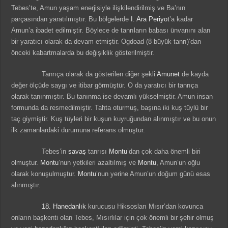
Tebes’te, Amun yaşam enerjisiyle ilişkilendirilmiş ve Ba’nın
parçasından yaratılmıştır. Bu bölgelerde
I. Ara Periyot
’a kadar
Amun’a ibadet edilmiştir. Böylece de tanrıların babası ünvanını alan
bir yaratıcı olarak da devam etmiştir. Ogdoad (8 büyük tanrı)’dan
önceki kabartmalarda bu değişiklik gösterilmiştir.
Tanrıça olarak da gösterilen diğer şekli
Amunet
de kayda
değer ölçüde saygı ve itibar görmüştür. O da yaratıcı bir tanrıça
olarak tanınmıştır. Bu tanınma ise devamlı yükselmiştir. Amun insan
formunda da resmedilmiştir. Tahta oturmuş, başına iki kuş tüylü bir
taç giymiştir. Kuş tüyleri bir kuşun kuyruğundan alınmıştır ve bu onun
ilk zamanlardaki durumuna referans olmuştur.
Tebes’in
savaş
tanrısı
Montu
’dan çok daha önemli biri
olmuştur.
Montu
’nun yetkileri azaltılmış ve
Montu
, Amun’un oğlu
olarak konuşulmuştur.
Montu
’nun yerine Amun’un doğum günü esas
alınmıştır.
18. Hanedanlık
kurucusu Hiksosları Mısır’dan kovunca
onların başkenti olan Tebes, Mısırlılar için çok önemli bir şehir olmuş