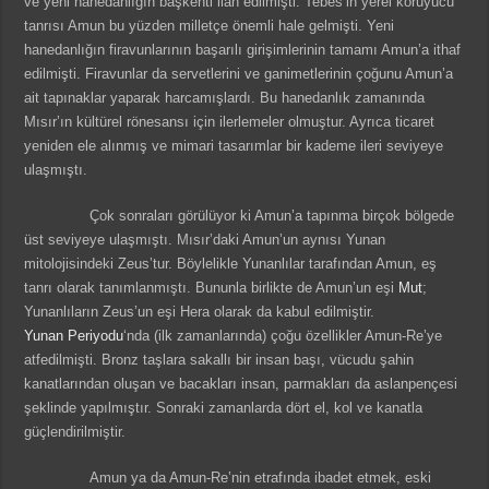
ve yeni hanedanlığın başkenti ilan edilmişti. Tebes’in yerel koruyucu
tanrısı Amun bu yüzden milletçe önemli hale gelmişti. Yeni
hanedanlığın firavunlarının başarılı girişimlerinin tamamı Amun’a ithaf
edilmişti. Firavunlar da servetlerini ve ganimetlerinin çoğunu Amun’a
ait tapınaklar yaparak harcamışlardı. Bu hanedanlık zamanında
Mısır’ın kültürel rönesansı için ilerlemeler olmuştur. Ayrıca ticaret
yeniden ele alınmış ve mimari tasarımlar bir kademe ileri seviyeye
ulaşmıştı.
Çok sonraları görülüyor ki Amun’a tapınma birçok bölgede
üst seviyeye ulaşmıştı. Mısır’daki Amun’un aynısı Yunan
mitolojisindeki Zeus’tur. Böylelikle Yunanlılar tarafından Amun, eş
tanrı olarak tanımlanmıştı. Bununla birlikte de Amun’un eşi
Mut
;
Yunanlıların Zeus’un eşi Hera olarak da kabul edilmiştir.
Yunan Periyodu
‘nda (ilk zamanlarında) çoğu özellikler Amun-Re’ye
atfedilmişti. Bronz taşlara sakallı bir insan başı, vücudu şahin
kanatlarından oluşan ve bacakları insan, parmakları da aslanpençesi
şeklinde yapılmıştır. Sonraki zamanlarda dört el, kol ve kanatla
güçlendirilmiştir.
Amun ya da Amun-Re’nin etrafında ibadet etmek, eski