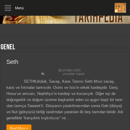
Menü
Genel
Seth
10 Mart 2020
Seth
yorumlar kapalı
için
SETHKötülük, Savaş, Kaos Tanrısı Seth Mısır savaş,
kaos ve fırtınalar tanrısıdır. Osiris ve Isis‘in erkek kardeşidir. Genç
Horus‘un amcası, Nephthys’in kardeşi ve kocasıydı. Diğer eşi de
doğurganlık ve doğum üzerine başkanlık eden su aygırı başlı bir tanrı
olan tanrıça Tawaret‘ti. Dünyanın yaratılmasından sonra Geb (dünya)
ve Nut (gökyüzü) birliği tarafından yaratılan ilk beş tanrıdan biridir. Adı
genellikle “karışıklık kışkırtıcısı” ve …
Read More »