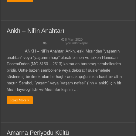
Ankh – Nil’in Anahtarı
8 Mart 2020
Ankh
yorumlar kapalı
–
Nil’in
ANKH – Nil’in Anahtarı Ankh, eski Mısır’dan “yaşamın
Anahtarı
anahtarı” veya “yaşamın haçı” olarak bilinen ve Erken Hanedan
için
Dönemi’nden (MÖ 3150 – 2613) kalma en tanınmış sembollerden
biridir. Üstte bazen sembollerle veya dekoratif süslemelerle
süslenmiş bir ilmek olan bir haçtır ancak çoğunlukla basit bir altın
haçtır. Sembol, “yaşam” veya “yaşam nefesi” (`nh = ankh) için bir
Mısır hiyeroglifidir ve Mısırlılar kişinin …
Read More »
Amarna Periyodu Kültü