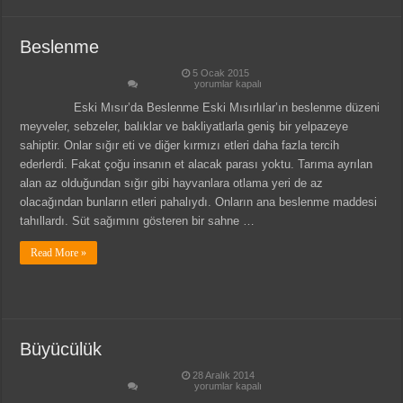
Beslenme
5 Ocak 2015
Beslenme
yorumlar kapalı
için
Eski Mısır’da Beslenme Eski Mısırlılar’ın beslenme düzeni
meyveler, sebzeler, balıklar ve bakliyatlarla geniş bir yelpazeye
sahiptir. Onlar sığır eti ve diğer kırmızı etleri daha fazla tercih
ederlerdi. Fakat çoğu insanın et alacak parası yoktu. Tarıma ayrılan
alan az olduğundan sığır gibi hayvanlara otlama yeri de az
olacağından bunların etleri pahalıydı. Onların ana beslenme maddesi
tahıllardı. Süt sağımını gösteren bir sahne …
Read More »
Büyücülük
28 Aralık 2014
Büyücülük
yorumlar kapalı
için