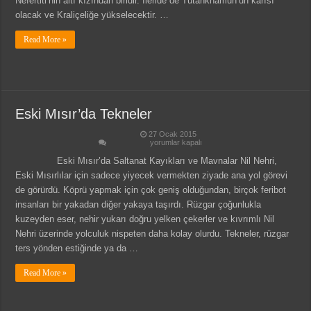
Nefertiti‘nin altı kızından biridir. İleride de Tutankhamun‘un karısı
olacak ve Kraliçeliğe yükselecektir. …
Read More »
Eski Mısır’da Tekneler
27 Ocak 2015
Eski
yorumlar kapalı
Mısır’da
Tekneler
Eski Mısır’da Saltanat Kayıkları ve Mavnalar Nil Nehri,
için
Eski Mısırlılar için sadece yiyecek vermekten ziyade ana yol görevi
de görürdü. Köprü yapmak için çok geniş olduğundan, birçok feribot
insanları bir yakadan diğer yakaya taşırdı. Rüzgar çoğunlukla
kuzeyden eser, nehir yukarı doğru yelken çekerler ve kıvrımlı Nil
Nehri üzerinde yolculuk nispeten daha kolay olurdu. Tekneler, rüzgar
ters yönden estiğinde ya da …
Read More »