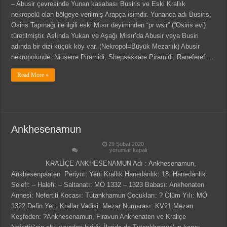
– Abusir çevresinde Yunan kasabası Busiris ve Eski Krallık
nekropolü olan bölgeye verilmiş Arapça isimdir. Yunanca adı Busiris,
Osiris Tapınağı ile ilgili eski Mısır deyiminden “pr wsir” (“Osiris evi)
türetilmiştir. Aslında Yukarı ve Aşağı Mısır’da Abusir veya Busiri
adında bir dizi küçük köy var. (Nekropol=Büyük Mezarlık) Abusir
nekropolünde: Niuserre Piramidi, Shepseskare Piramidi, Raneferef …
Read More »
Ankhesenamun
29 Şubat 2020
Ankhesenamun
yorumlar kapalı
için
KRALİÇE ANKHESENAMUN Adı : Ankhesenamun,
Ankhesenpaaten Periyot: Yeni Krallık Hanedanlık: 18. Hanedanlık
Selefi: – Halefi: – Saltanatı: MÖ 1332 – 1323 Babası: Ankhenaten
Annesi: Nefertiti Kocası: Tutankhamun Çocukları: ? Ölüm Yılı: MÖ
1322 Defin Yeri: Krallar Vadisi Mezar Numarası: KV21 Mezarı
Keşfeden: ?Ankhesenamun, Firavun Ankhenaten ve Kraliçe