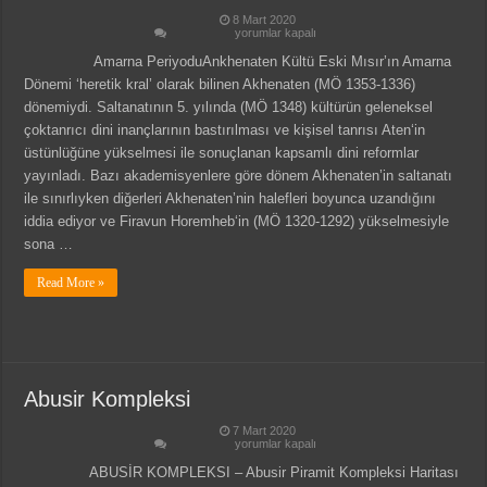
8 Mart 2020
Amarna
yorumlar kapalı
Periyodu
Kültü
Amarna PeriyoduAnkhenaten Kültü Eski Mısır’ın Amarna
için
Dönemi ‘heretik kral’ olarak bilinen Akhenaten (MÖ 1353-1336)
dönemiydi. Saltanatının 5. yılında (MÖ 1348) kültürün geleneksel
çoktanrıcı dini inançlarının bastırılması ve kişisel tanrısı Aten‘in
üstünlüğüne yükselmesi ile sonuçlanan kapsamlı dini reformlar
yayınladı. Bazı akademisyenlere göre dönem Akhenaten’in saltanatı
ile sınırlıyken diğerleri Akhenaten’nin halefleri boyunca uzandığını
iddia ediyor ve Firavun Horemheb‘in (MÖ 1320-1292) yükselmesiyle
sona …
Read More »
Abusir Kompleksi
7 Mart 2020
Abusir
yorumlar kapalı
Kompleksi
için
ABUSİR KOMPLEKSI – Abusir Piramit Kompleksi Haritası