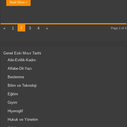
Read More »
2
«
1
3
4
»
Page 2 of 4
Genel Eski Mısır Tarihi
Aile-Evlilik-Kadın
Alfabe-Dil-Yazı
Beslenme
Bilim ve Teknoloji
Eğitim
Giyim
Hiyeroglif
Hukuk ve Yönetim