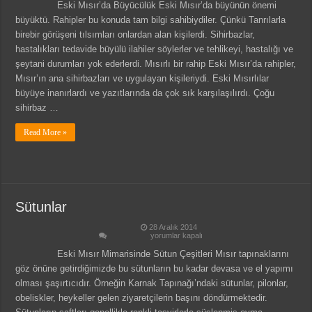
Eski Mısır’da Büyücülük Eski Mısır’da büyünün önemi
büyüktü. Rahipler bu konuda tam bilgi sahibiydiler. Çünkü Tanrılarla
birebir görüşeni tılsımları onlardan alan kişilerdi. Sihirbazlar,
hastalıkları tedavide büyülü ilahiler söylerler ve tehlikeyi, hastalığı ve
şeytani durumları yok ederlerdi. Mısırlı bir rahip Eski Mısır’da rahipler,
Mısır’ın ana sihirbazları ve uygulayan kişileriydi. Eski Mısırlılar
büyüye inanırlardı ve yazıtlarında da çok sık karşılaşılırdı. Çoğu
sihirbaz …
Read More »
Sütunlar
28 Aralık 2014
Sütunlar
yorumlar kapalı
için
Eski Mısır Mimarisinde Sütun Çeşitleri Mısır tapınaklarını
göz önüne getirdiğimizde bu sütunların bu kadar devasa ve el yapımı
olması şaşırtıcıdır. Örneğin Karnak Tapınağı’ndaki sütunlar, pilonlar,
obeliskler, heykeller gelen ziyaretçilerin başını döndürmektedir.