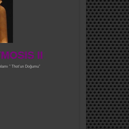
MOSIS II
Anlamı ” Thot’un Doğumu”