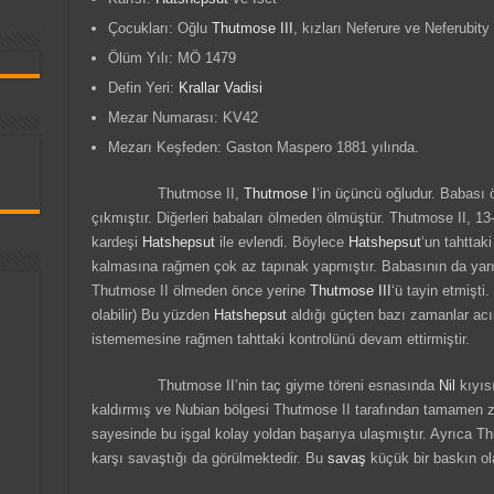
Çocukları: Oğlu
Thutmose III
, kızları Neferure ve Neferubity
Ölüm Yılı: MÖ 1479
Defin Yeri:
Krallar Vadisi
Mezar Numarası: KV42
Mezarı Keşfeden: Gaston Maspero 1881 yılında.
Thutmose II,
Thutmose I
‘in üçüncü oğludur. Babası ö
çıkmıştır. Diğerleri babaları ölmeden ölmüştür. Thutmose II, 13
kardeşi
Hatshepsut
ile evlendi. Böylece
Hatshepsut
‘un tahttak
kalmasına rağmen çok az tapınak yapmıştır. Babasının da yarım
Thutmose II ölmeden önce yerine
Thutmose III
‘ü tayin etmişti.
olabilir) Bu yüzden
Hatshepsut
aldığı güçten bazı zamanlar acı
istememesine rağmen tahttaki kontrolünü devam ettirmiştir.
Thutmose II’nin taç giyme töreni esnasında
Nil
kıyıs
kaldırmış ve Nubian bölgesi Thutmose II tarafından tamamen zap
sayesinde bu işgal kolay yoldan başarıya ulaşmıştır. Ayrıca T
karşı savaştığı da görülmektedir. Bu
savaş
küçük bir baskın olar