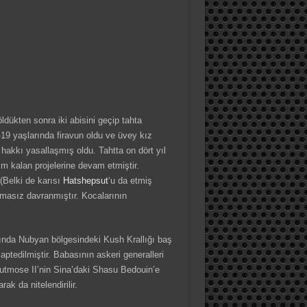
ldükten sonra iki abisini geçip tahta
-19 yaşlarında firavun oldu ve üvey kız
i hakkı yasallaşmış oldu. Tahtta on dört yıl
 kalan projelerine devam etmiştir.
 (Belki de karısı
Hatshepsut
‘u da etmiş
masız davranmıştır. Kocalarının
ında Nubyan bölgesindeki Kush Krallığı baş
tedilmiştir. Babasının askeri generalleri
hutmose II’nin Sina’daki Shasu Bedouin’e
ak da nitelendirilir.