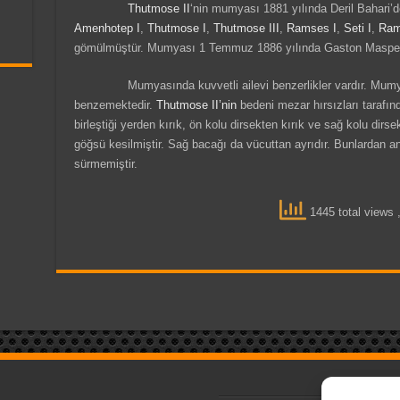
Thutmose II
‘nin mumyası 1881 yılında Deril Bahari
Amenhotep I
,
Thutmose I
,
Thutmose III
,
Ramses I
,
Seti I
,
Ram
gömülmüştür. Mumyası 1 Temmuz 1886 yılında Gaston Maspero 
Mumyasında kuvvetli ailevi benzerlikler vardır. Mum
benzemektedir.
Thutmose II’nin
bedeni mezar hırsızları tarafı
birleştiği yerden kırık, ön kolu dirsekten kırık ve sağ kolu dirs
göğsü kesilmiştir. Sağ bacağı da vücuttan ayrıdır. Bunlardan an
sürmemiştir.
1445 total views