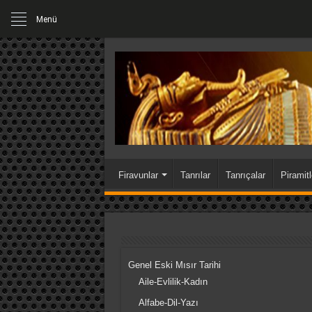
Menü
Firavunlar
1.P
PERŞEMBE , 6 AĞUSTOS 2026
Firavunlar
Tanrılar
Tanrıçalar
Piramitl
Genel Eski Mısır Tarihi
Aile-Evlilik-Kadın
Alfabe-Dil-Yazı