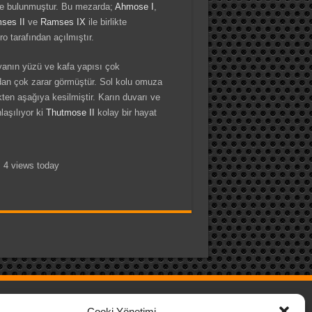
’de bulunmuştur. Bu mezarda;
Ahmose I
,
ses II
ve
Ramses IX
ile birlikte
tarafından açılmıştır.
yanın yüzü ve kafa yapısı çok
ndan çok zarar görmüştür. Sol kolu omuza
ekten aşağıya kesilmiştir. Karın duvarı ve
laşılıyor ki
Thutmose II
kolay bir hayat
, 4 views today
Cooki Yönetimi