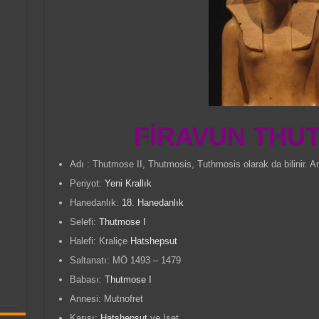
FİRAVUN THUT
Adı : Thutmose II, Thutmosis, Tuthmosis olarak da bilinir. 
Periyot:
Yeni Krallık
Hanedanlık:
18. Hanedanlık
Selefi:
Thutmose I
Halefi: Kraliçe
Hatshepsut
Saltanatı: MÖ 1493 – 1479
Babası:
Thutmose I
Annesi: Mutnofret
Karısı:
Hatshepsut
ve Iset