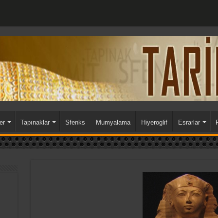
ers Periyodu
2.Pers Periyodu
er
Tapınaklar
Sfenks
Mumyalama
Hiyeroglif
Esrarlar
P