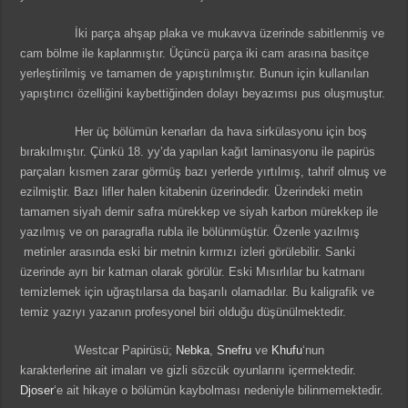
İki parça ahşap plaka ve mukavva üzerinde sabitlenmiş ve
cam bölme ile kaplanmıştır. Üçüncü parça iki cam arasına basitçe
yerleştirilmiş ve tamamen de yapıştırılmıştır. Bunun için kullanılan
yapıştırıcı özelliğini kaybettiğinden dolayı beyazımsı pus oluşmuştur.
Her üç bölümün kenarları da hava sirkülasyonu için boş
bırakılmıştır. Çünkü 18. yy’da yapılan kağıt laminasyonu ile papirüs
parçaları kısmen zarar görmüş bazı yerlerde yırtılmış, tahrif olmuş ve
ezilmiştir. Bazı lifler halen kitabenin üzerindedir. Üzerindeki metin
tamamen siyah demir safra mürekkep ve siyah karbon mürekkep ile
yazılmış ve on paragrafla rubla ile bölünmüştür. Özenle yazılmış
metinler arasında eski bir metnin kırmızı izleri görülebilir. Sanki
üzerinde ayrı bir katman olarak görülür. Eski Mısırlılar bu katmanı
temizlemek için uğraştılarsa da başarılı olamadılar. Bu kaligrafik ve
temiz yazıyı yazanın profesyonel biri olduğu düşünülmektedir.
Westcar Papirüsü;
Nebka
,
Snefru
ve
Khufu
‘nun
karakterlerine ait imaları ve gizli sözcük oyunlarını içermektedir.
Djoser
‘e ait hikaye o bölümün kaybolması nedeniyle bilinmemektedir.