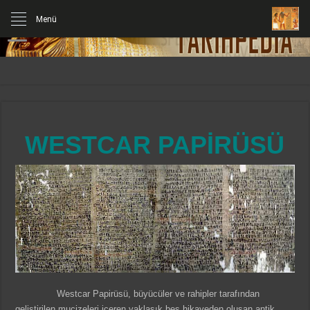
Menü
WESTCAR PAPİRÜSÜ
Westcar Papirüsü, büyücüler ve rahipler tarafından
geliştirilen mucizeleri içeren yaklaşık beş hikayeden oluşan antik