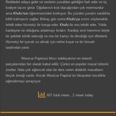
Reddedet odaya gider ve seslerin çuvaldan geldiğini fark eder ve üç
kraliyet tacını görür. Oğullarının kral olacağından çok memnundur
ama
Khufu’nun
öğrenmesinden korkuyor. Bu yüzden çuvalın sandıkta
kilitli kalmasını sağlar. Birkaç gün sonra
Khufu’ya
sırrını söylemekle
tehdit eden hizmetçi ile kavga eder.
Khufu
ile onu tehdit eder. Yolda
kardeşine ne olduğunu anlatmayı bırakır. Kardeşi evin hanımını böyle
bir şekilde tehdit edeceği ve onu bir kamçı ile dövdüğü için öfkelenir.
Hizmetçi bir içecek su almak için nehre koşar ve bir timsah
tarafından yenir.
Westcar Papirüsü Mısır edebiyatının en önemli
parçalarından biri olarak kabul edilir. Çünkü en popüler masal türlerini
özetler. Hala çok eğlenceli olan bir ders veren didaktik masalların
birçok örneği vardır. Ancak Westcar Papirüs’ün hikayeleri öncelikle
eğlendirmeyi amaçlıyor.
657 total views
, 2 views today