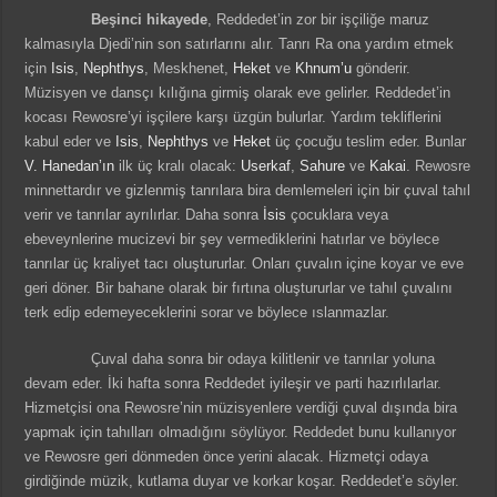
Beşinci hikayede
, Reddedet’in zor bir işçiliğe maruz
kalmasıyla Djedi’nin son satırlarını alır. Tanrı Ra ona yardım etmek
için
Isis
,
Nephthys
, Meskhenet,
Heket
ve
Khnum’u
gönderir.
Müzisyen ve dansçı kılığına girmiş olarak eve gelirler. Reddedet’in
kocası Rewosre’yi işçilere karşı üzgün bulurlar. Yardım tekliflerini
kabul eder ve
Isis
,
Nephthys
ve
Heket
üç çocuğu teslim eder. Bunlar
V. Hanedan’ın
ilk üç kralı olacak:
Userkaf
,
Sahure
ve
Kakai
. Rewosre
minnettardır ve gizlenmiş tanrılara bira demlemeleri için bir çuval tahıl
verir ve tanrılar ayrılırlar. Daha sonra
İsis
çocuklara veya
ebeveynlerine mucizevi bir şey vermediklerini hatırlar ve böylece
tanrılar üç kraliyet tacı oluştururlar. Onları çuvalın içine koyar ve eve
geri döner. Bir bahane olarak bir fırtına oluştururlar ve tahıl çuvalını
terk edip edemeyeceklerini sorar ve böylece ıslanmazlar.
Çuval daha sonra bir odaya kilitlenir ve tanrılar yoluna
devam eder. İki hafta sonra Reddedet iyileşir ve parti hazırlılarlar.
Hizmetçisi ona Rewosre’nin müzisyenlere verdiği çuval dışında bira
yapmak için tahılları olmadığını söylüyor. Reddedet bunu kullanıyor
ve Rewosre geri dönmeden önce yerini alacak. Hizmetçi odaya
girdiğinde müzik, kutlama duyar ve korkar koşar. Reddedet’e söyler.