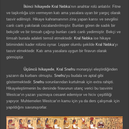
İkinci hikayede
Kral Nebka
‘nın anahtar rolü anlatılır. Fitne
ve taşkınlığa izin vermeyen katı ama yasalara uyan bir yargıç olarak
tasvir edilmişti. Hikaye kahramanının zina yapan karısı ve sevgilisi
canlı canlı yakılarak cezalandırılmıştır. Bunları gören de sadık bir
bekçidir ve bir timsah çağırıp bunları canlı canlı yedirmiştir. Bekçi ve
timsah burada adaleti temsil etmektedir.
Kral Nebka
ise hikaye
bitimindeki kader rolünü oynar. Lepper olumlu şekilde
Kral Nebka
‘yı
tasvir etmektedir. Katı ama yasalara uygun bir firavun olarak
görmüştür.
Üçüncü hikayede
,
Kral Snefru
monarşiyi eleştirdiğinden
yazarın da kurbanı olmuştu.
Snefru
‘yu budala ve aptal gibi
göstermektedir.
Snefru
sorunlarından kurtulmak için extra rahipti.
Hikayeleştirmenin bu dersinde firavunun utanç verici bu tasvirini
Westcar’ın yazarı yazmaya cesaret edemiyor ve hiciv çeşitliliği
yapıyor. Muhtemelen Westcar’ın kamu için ya da ders çalışmak için
yapıldığını savunuyorlar.