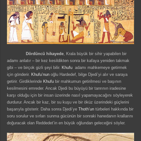
Dördüncü hikayede
, Krala büyük bir sihir yapabilen bir
adamı anlatır – bir kez kesildikten sonra bir kafaya yeniden takmak
gibi – ve birçok gizli şeyi bilir.
Khufu
adamı mahkemeye getirmek
için gönderir.
Khufu’nun
oğlu Hardedef, bilge Djedi’yi alır ve saraya
getirir. Girdiklerinde
Khufu
bir mahkumun getirilmesi ve başının
kesilmesini emreder. Ancak Djedi bu büyüyü bir tanrının iradesine
karşı olduğu için bir insan üzerinde nasıl yapamayacağını söyleyerek
durdurur. Ancak bir kaz, bir su kuşu ve bir öküz üzerindeki güçlerini
başarıyla gösterir. Daha sonra Djedi’ye
Thoth’un
türbeleri hakkında bir
soru sorulur ve sırları sunma gücünün bir sonraki hanedanın krallarını
doğuracak olan Reddedet’in en büyük oğlundan geleceğini söyler.