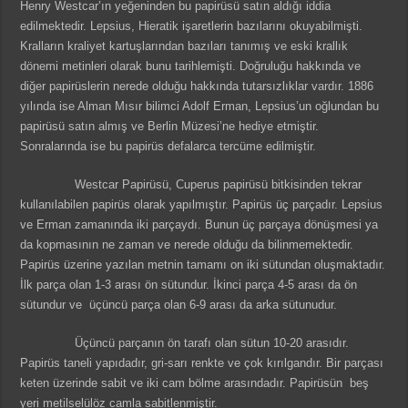
Henry Westcar’ın yeğeninden bu papirüsü satın aldığı iddia
edilmektedir. Lepsius, Hieratik işaretlerin bazılarını okuyabilmişti.
Kralların kraliyet kartuşlarından bazıları tanımış ve eski krallık
dönemi metinleri olarak bunu tarihlemişti. Doğruluğu hakkında ve
diğer papirüslerin nerede olduğu hakkında tutarsızlıklar vardır. 1886
yılında ise Alman Mısır bilimci Adolf Erman, Lepsius’un oğlundan bu
papirüsü satın almış ve Berlin Müzesi’ne hediye etmiştir.
Sonralarında ise bu papirüs defalarca tercüme edilmiştir.
Westcar Papirüsü, Cuperus papirüsü bitkisinden tekrar
kullanılabilen papirüs olarak yapılmıştır. Papirüs üç parçadır. Lepsius
ve Erman zamanında iki parçaydı. Bunun üç parçaya dönüşmesi ya
da kopmasının ne zaman ve nerede olduğu da bilinmemektedir.
Papirüs üzerine yazılan metnin tamamı on iki sütundan oluşmaktadır.
İlk parça olan 1-3 arası ön sütundur. İkinci parça 4-5 arası da ön
sütundur ve üçüncü parça olan 6-9 arası da arka sütunudur.
Üçüncü parçanın ön tarafı olan sütun 10-20 arasıdır.
Papirüs taneli yapıdadır, gri-sarı renkte ve çok kırılgandır. Bir parçası
keten üzerinde sabit ve iki cam bölme arasındadır. Papirüsün beş
yeri metilselülöz camla sabitlenmiştir.